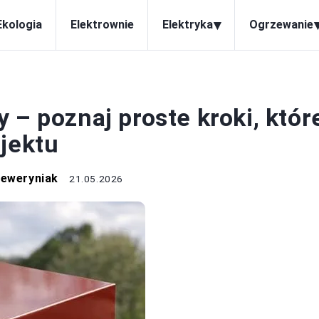
▾
Ekologia
Elektrownie
Elektryka
Ogrzewanie
KOMINY
 – poznaj proste kroki, któr
jektu
Seweryniak
21.05.2026