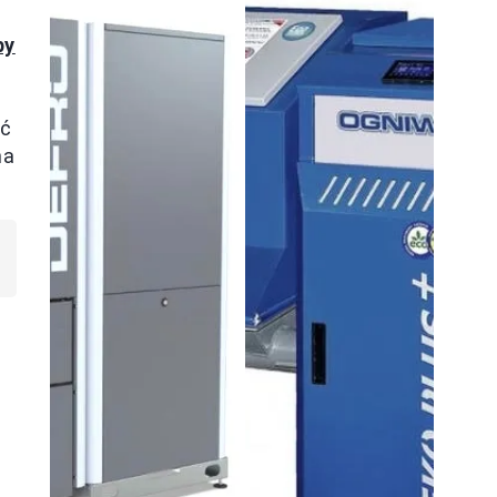
by
ść
na