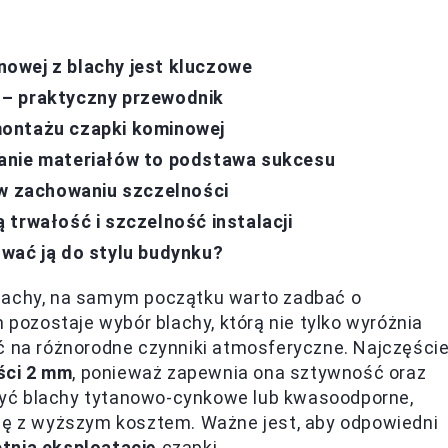
owej z blachy jest kluczowe
 – praktyczny przewodnik
montażu czapki kominowej
anie materiałów to podstawa sukcesu
 w zachowaniu szczelności
 trwałość i szczelność instalacji
wać ją do stylu budynku?
blachy, na samym początku warto zadbać o
pozostaje wybór blachy, którą nie tylko wyróżnia
ć na różnorodne czynniki atmosferyczne. Najczęście
ści 2 mm
, ponieważ zapewnia ona sztywność oraz
yć blachy tytanowo-cynkowe lub kwasoodporne,
się z wyższym kosztem. Ważne jest, aby odpowiedni
tnią eksploatację
czapki.