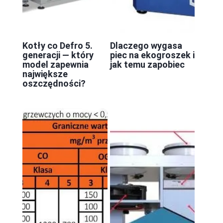
Kotły co Defro 5.
Dlaczego wygasa
generacji — który
piec na ekogroszek i
model zapewnia
jak temu zapobiec
największe
oszczędności?