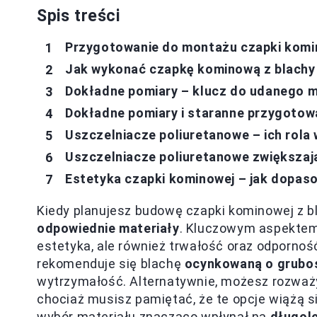
Spis treści
Przygotowanie do montażu czapki komin
Jak wykonać czapkę kominową z blachy
Dokładne pomiary – klucz do udanego 
Dokładne pomiary i staranne przygotow
Uszczelniacze poliuretanowe – ich rola
Uszczelniacze poliuretanowe zwiększają
Estetyka czapki kominowej – jak dopaso
Kiedy planujesz budowę czapki kominowej z 
odpowiednie materiały
. Kluczowym aspektem 
estetyka, ale również trwałość oraz odpornoś
rekomenduje się blachę
ocynkowaną o grubo
wytrzymałość. Alternatywnie, możesz rozważ
chociaż musisz pamiętać, że te opcje wiążą 
wybór materiału znacząco wpłynął na
długole