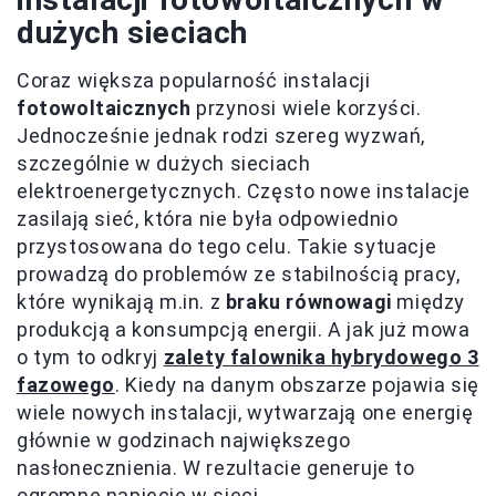
dużych sieciach
Coraz większa popularność instalacji
fotowoltaicznych
przynosi wiele korzyści.
Jednocześnie jednak rodzi szereg wyzwań,
szczególnie w dużych sieciach
elektroenergetycznych. Często nowe instalacje
zasilają sieć, która nie była odpowiednio
przystosowana do tego celu. Takie sytuacje
prowadzą do problemów ze stabilnością pracy,
które wynikają m.in. z
braku równowagi
między
produkcją a konsumpcją energii. A jak już mowa
o tym to odkryj
zalety falownika hybrydowego 3
fazowego
. Kiedy na danym obszarze pojawia się
wiele nowych instalacji, wytwarzają one energię
głównie w godzinach największego
nasłonecznienia. W rezultacie generuje to
ogromne napięcie w sieci.