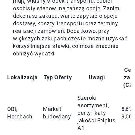
mają własny środek transportu, odbiór
osobisty stanowi najtańszą opcję. Zanim
dokonasz zakupu, warto zapytać o opcje
dostawy, koszty transportu oraz terminy
realizacji zamówień. Dodatkowo, przy
większych zakupach często można uzyskać
korzystniejsze stawki, co może znacznie
obniżyć wydatki.
Cen
Lokalizacja
Typ Oferty
Uwagi
za 
(CZ
Szeroki
asortyment,
OBI,
Market
8,67 
certyfikaty
Hornbach
budowlany
9,00
jakości ENplus
A1