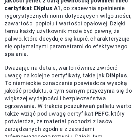
jakości pellet z całą pewnością powinien mieć
certyfikat ENplus A1
, co zapewnia spełnienie
rygorystycznych norm dotyczących wilgotności,
zawartości popiołu i wartości opałowej. Dzięki
temu każdy użytkownik może być pewny, że
paliwo, które decyduje się kupić, charakteryzuje
się optymalnymi parametrami do efektywnego
spalania.
Uważając na detale, warto również zwrócić
uwagę na kolejne certyfikaty, takie jak
DINplus
.
To niemieckie oznaczenie poświadcza wysoką
jakość produktu, a tym samym przyczynia się do
większej wydajności i bezpieczeństwa
ogrzewania. W trakcie poszukiwań pelletu warto
także wziąć pod uwagę certyfikat
PEFC
, który
potwierdza, że materiał pochodzi z lasów
zarządzanych zgodnie z zasadami
zrównoważonego rozwoju. Dzięki tym