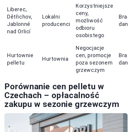
Korzystniejsze
Liberec,
ceny,
Dětřichov,
Lokalni
Brak
możliwość
Jablonné
producenci
dany
odbioru
nad Orlicí
osobistego
Negocjacje
Hurtownie
cen, promocje
Brak
Hurtownia
pelletu
poza sezonem
dany
grzewczym
Porównanie cen pelletu w
Czechach – opłacalność
zakupu w sezonie grzewczym