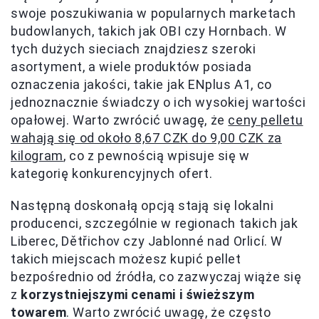
swoje poszukiwania w popularnych marketach
budowlanych, takich jak OBI czy Hornbach. W
tych dużych sieciach znajdziesz szeroki
asortyment, a wiele produktów posiada
oznaczenia jakości, takie jak ENplus A1, co
jednoznacznie świadczy o ich wysokiej wartości
opałowej. Warto zwrócić uwagę, że
ceny pelletu
wahają się od około 8,67 CZK do 9,00 CZK za
kilogram
, co z pewnością wpisuje się w
kategorię konkurencyjnych ofert.
Następną doskonałą opcją stają się lokalni
producenci, szczególnie w regionach takich jak
Liberec, Dětřichov czy Jablonné nad Orlicí. W
takich miejscach możesz kupić pellet
bezpośrednio od źródła, co zazwyczaj wiąże się
z
korzystniejszymi cenami i świeższym
towarem
. Warto zwrócić uwagę, że często