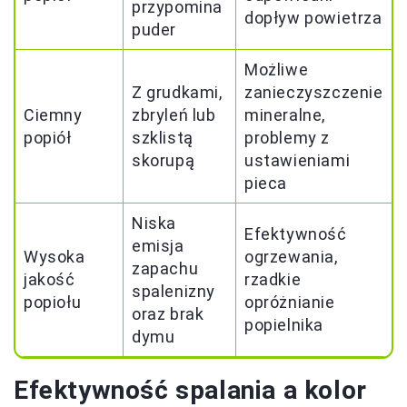
przypomina
dopływ powietrza
puder
Możliwe
Z grudkami,
zanieczyszczenie
Ciemny
zbryleń lub
mineralne,
popiół
szklistą
problemy z
skorupą
ustawieniami
pieca
Niska
Efektywność
emisja
Wysoka
ogrzewania,
zapachu
jakość
rzadkie
spalenizny
popiołu
opróżnianie
oraz brak
popielnika
dymu
Efektywność spalania a kolor