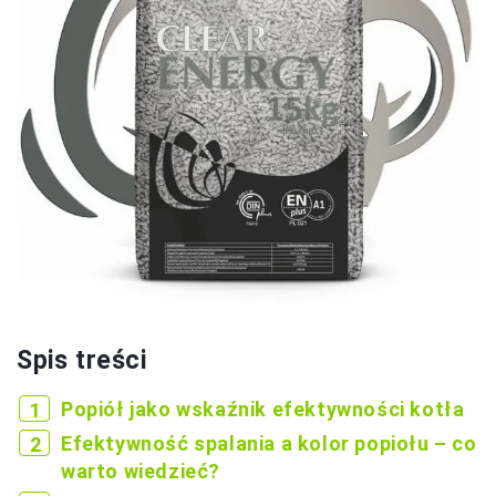
Spis treści
Popiół jako wskaźnik efektywności kotła
Efektywność spalania a kolor popiołu – co
warto wiedzieć?