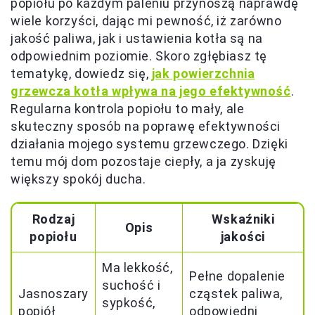
popiołu po każdym paleniu przynoszą naprawdę
wiele korzyści, dając mi pewność, iż zarówno
jakość paliwa, jak i ustawienia kotła są na
odpowiednim poziomie. Skoro zgłębiasz tę
tematykę, dowiedz się,
jak powierzchnia
grzewcza kotła wpływa na jego efektywność
.
Regularna kontrola popiołu to mały, ale
skuteczny sposób na poprawę efektywności
działania mojego systemu grzewczego. Dzięki
temu mój dom pozostaje ciepły, a ja zyskuję
większy spokój ducha.
Rodzaj
Wskaźniki
Opis
popiołu
jakości
Ma lekkość,
Pełne dopalenie
suchość i
Jasnoszary
cząstek paliwa,
sypkość,
popiół
odpowiedni