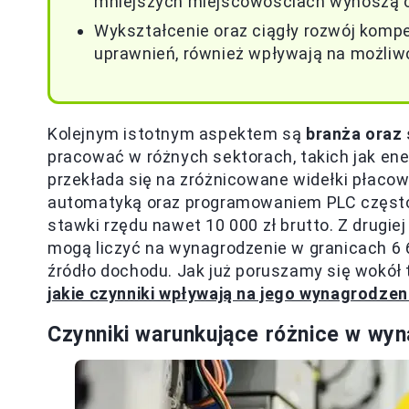
mniejszych miejscowościach wynoszą od
Wykształcenie oraz ciągły rozwój kompet
uprawnień, również wpływają na możliw
Kolejnym istotnym aspektem są
branża oraz 
pracować w różnych sektorach, takich jak en
przekłada się na zróżnicowane widełki płacow
automatyką oraz programowaniem PLC często z
stawki rzędu nawet 10 000 zł brutto. Z drugiej
mogą liczyć na wynagrodzenie w granicach 6 6
źródło dochodu. Jak już poruszamy się wokół 
jakie czynniki wpływają na jego wynagrodzen
Czynniki warunkujące różnice w wyn