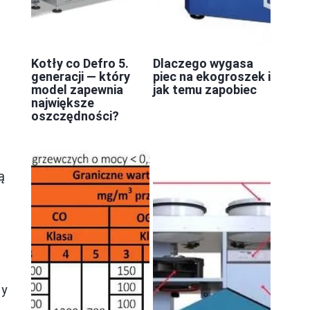
Kotły co Defro 5.
Dlaczego wygasa
generacji — który
piec na ekogroszek i
model zapewnia
jak temu zapobiec
największe
oszczędności?
ą
zy