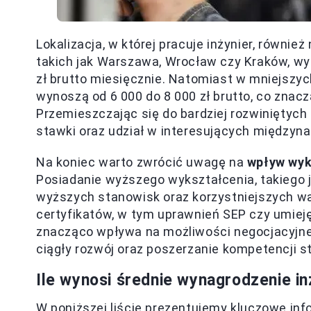
Lokalizacja, w której pracuje inżynier, równie
takich jak Warszawa, Wrocław czy Kraków, w
zł brutto miesięcznie. Natomiast w mniejszyc
wynoszą od 6 000 do 8 000 zł brutto, co znac
Przemieszczając się do bardziej rozwiniętych
stawki oraz udział w interesujących międzyn
Na koniec warto zwrócić uwagę na
wpływ wyk
Posiadanie wyższego wykształcenia, takiego ja
wyższych stanowisk oraz korzystniejszych w
certyfikatów, w tym uprawnień SEP czy umiej
znacząco wpływa na możliwości negocjacyjne 
ciągły rozwój oraz poszerzanie kompetencji s
Ile wynosi średnie wynagrodzenie inż
W poniższej liście prezentujemy kluczowe in