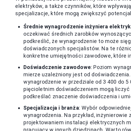
elektryków, a także czynników, które wpływaj
specjalizacje, które mogą zwiększyć potencjal
Średnie wynagrodzenie inżyniera elektry
oczekiwać średnich zarobków wynoszących 
podkreślić, że wynagrodzenie to może sięga
doświadczonych specjalistów. Na te różni
konkretne umiejętności zawodowe, które i
Doświadczenie zawodowe
: Poziom wynagr
mierze uzależniony jest od doświadczenia.
wynagrodzenie w przedziale od 3 400 do 5 0
pięcioletnim doświadczeniem mogą liczyć n
podkreślać znaczenie doświadczenia i um
Specjalizacja i branża
: Wybór odpowiednie
wynagrodzenia. Na przykład, inżynierowie
projektowaniem instalacji elektrycznych m
pracujący w innych dziedzinach. Warto rów