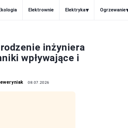
▾
Ekologia
Elektrownie
Elektryka
Ogrzewanie
ELEKTRYKA
grodzenie inżyniera
niki wpływające i
Seweryniak
08.07.2026