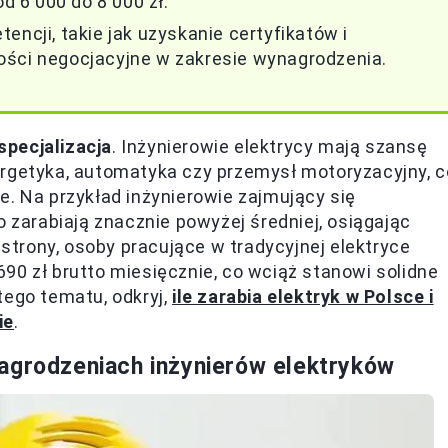
 6 000 do 8 000 zł.
encji, takie jak uzyskanie certyfikatów i
ości negocjacyjne w zakresie wynagrodzenia.
specjalizacja
. Inżynierowie elektrycy mają szansę
ergetyka, automatyka czy przemysł motoryzacyjny, c
e. Na przykład inżynierowie zajmujący się
arabiają znacznie powyżej średniej, osiągając
 strony, osoby pracujące w tradycyjnej elektryce
90 zł brutto miesięcznie, co wciąż stanowi solidne
tego tematu, odkryj,
ile zarabia elektryk w Polsce i
ie
.
agrodzeniach inżynierów elektryków