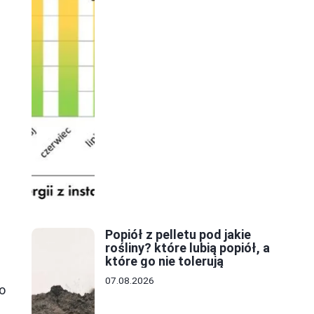
Popiół z pelletu pod jakie
rośliny? które lubią popiół, a
które go nie tolerują
07.08.2026
o