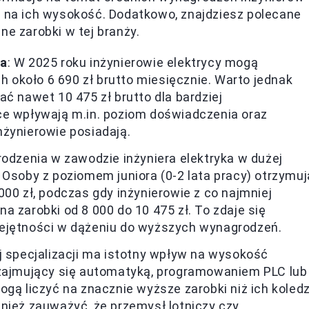
ą na ich wysokość. Dodatkowo, znajdziesz polecane
ne zarobki w tej branży.
ka
: W 2025 roku inżynierowie elektrycy mogą
około 6 690 zł brutto miesięcznie. Warto jednak
ć nawet 10 475 zł brutto dla bardziej
ce wpływają m.in. poziom doświadczenia oraz
nżynierowie posiadają.
odzenia w zawodzie inżyniera elektryka w dużej
 Osoby z poziomem juniora (0-2 lata pracy) otrzymuj
00 zł, podczas gdy inżynierowie z co najmniej
a zarobki od 8 000 do 10 475 zł. To zdaje się
iejętności w dążeniu do wyższych wynagrodzeń.
j specjalizacji ma istotny wpływ na wysokość
 zajmujący się automatyką, programowaniem PLC lub
ogą liczyć na znacznie wyższe zarobki niż ich koled
nież zauważyć, że przemysł lotniczy czy