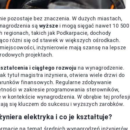
ż nie pozostaje bez znaczenia. W dużych miastach,
ynagrodzenia są
wyższe
i mogą sięgać nawet 10 500
h regionach, takich jak Podkarpacie, dochody
ząco różni się od stawek w większych ośrodkach.
 miejscowości, inżynierowie mają szansę na lepsze
arodowych projektach.
ształcenia i ciągłego rozwoju
na wynagrodzenie.
k tytuł magistra inżyniera, otwiera wiele drzwi do
arunków finansowych. Regularne zdobywanie
ętności w zakresie programowania sterowników,
w kontekście wynagrodzenia. W obrębie tej profesj
tają się kluczem do sukcesu i wyższych zarobków.
yniera elektryka i co je kształtuje?
formacje na temat średnich wynagrodzeń inżynierów