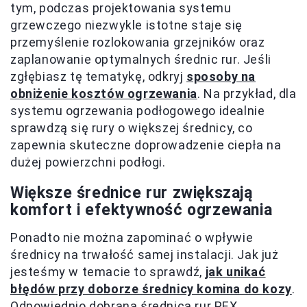
tym, podczas projektowania systemu
grzewczego niezwykle istotne staje się
przemyślenie rozlokowania grzejników oraz
zaplanowanie optymalnych średnic rur. Jeśli
zgłębiasz tę tematykę, odkryj
sposoby na
obniżenie kosztów ogrzewania
. Na przykład, dla
systemu ogrzewania podłogowego idealnie
sprawdzą się rury o większej średnicy, co
zapewnia skuteczne doprowadzenie ciepła na
dużej powierzchni podłogi.
Większe średnice rur zwiększają
komfort i efektywność ogrzewania
Ponadto nie można zapominać o wpływie
średnicy na trwałość samej instalacji. Jak już
jesteśmy w temacie to sprawdź,
jak unikać
błędów przy doborze średnicy komina do kozy
.
Odpowiednio dobrana średnica rur PEX