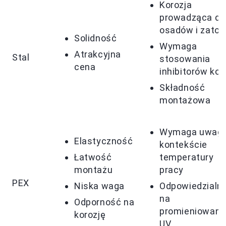
Korozja
prowadząca do
osadów i zato
Solidność
Wymaga
Atrakcyjna
Stal
stosowania
cena
inhibitorów koro
Składność
montażowa
Wymaga uwagi
Elastyczność
kontekście
Łatwość
temperatury
montażu
pracy
PEX
Niska waga
Odpowiedzialn
na
Odporność na
promieniowani
korozję
UV