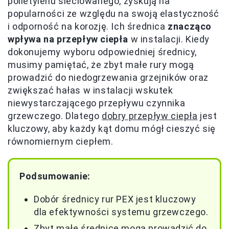
polietylenu sieciowanego, zyskują na
popularności ze względu na swoją elastyczność
i odporność na korozję. Ich średnica
znacząco
wpływa na przepływ ciepła
w instalacji. Kiedy
dokonujemy wyboru odpowiedniej średnicy,
musimy pamiętać, że zbyt małe rury mogą
prowadzić do niedogrzewania grzejników oraz
zwiększać hałas w instalacji wskutek
niewystarczającego przepływu czynnika
grzewczego. Dlatego
dobry przepływ ciepła
jest
kluczowy, aby każdy kąt domu mógł cieszyć się
równomiernym ciepłem.
Podsumowanie:
Dobór średnicy rur PEX jest kluczowy
dla efektywności systemu grzewczego.
Zbyt małe średnice mogą prowadzić do