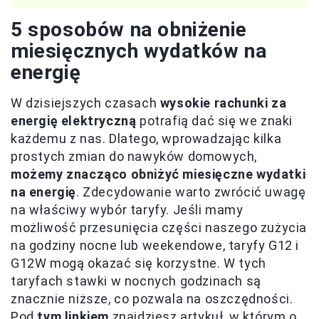
5 sposobów na obniżenie
miesięcznych wydatków na
energię
W dzisiejszych czasach
wysokie rachunki za
energię elektryczną
potrafią dać się we znaki
każdemu z nas. Dlatego, wprowadzając kilka
prostych zmian do nawyków domowych,
możemy znacząco obniżyć miesięczne wydatki
na energię
. Zdecydowanie warto zwrócić uwagę
na właściwy wybór taryfy. Jeśli mamy
możliwość przesunięcia części naszego zużycia
na godziny nocne lub weekendowe, taryfy G12 i
G12W mogą okazać się korzystne. W tych
taryfach stawki w nocnych godzinach są
znacznie niższe, co pozwala na oszczędności.
Pod
tym linkiem
znajdziesz artykuł, w którym o