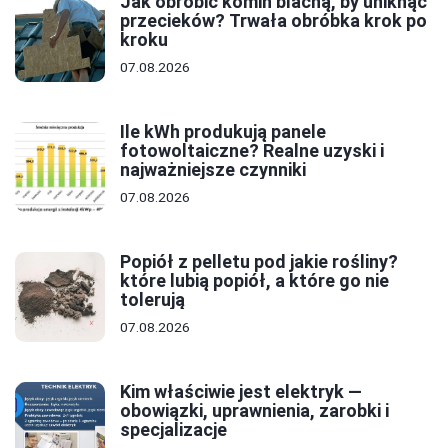
Jak obrobić komin blachą, by uniknąć
przecieków? Trwała obróbka krok po
kroku
07.08.2026
Ile kWh produkują panele
fotowoltaiczne? Realne uzyski i
najważniejsze czynniki
07.08.2026
Popiół z pelletu pod jakie rośliny?
które lubią popiół, a które go nie
tolerują
07.08.2026
Kim właściwie jest elektryk —
obowiązki, uprawnienia, zarobki i
specjalizacje