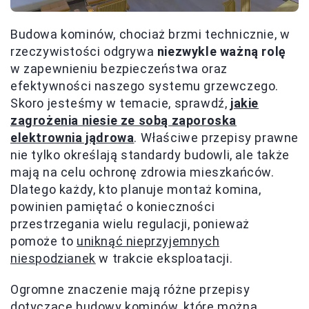
Budowa kominów, chociaż brzmi technicznie, w
rzeczywistości odgrywa
niezwykle ważną rolę
w zapewnieniu bezpieczeństwa oraz
efektywności naszego systemu grzewczego.
Skoro jesteśmy w temacie, sprawdź,
jakie
zagrożenia niesie ze sobą zaporoska
elektrownia jądrowa
. Właściwe przepisy prawne
nie tylko określają standardy budowli, ale także
mają na celu ochronę zdrowia mieszkańców.
Dlatego każdy, kto planuje montaż komina,
powinien pamiętać o konieczności
przestrzegania wielu regulacji, ponieważ
pomoże to
uniknąć nieprzyjemnych
niespodzianek
w trakcie eksploatacji.
Ogromne znaczenie mają różne przepisy
dotyczące budowy kominów, które można