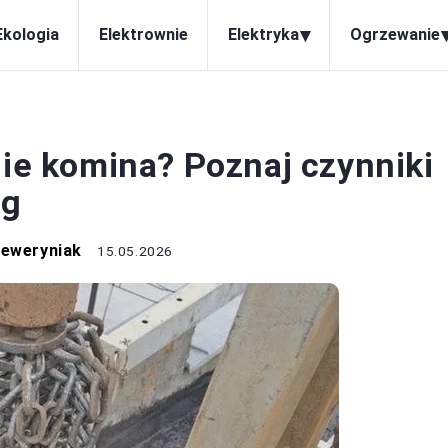
▾
Ekologia
Elektrownie
Elektryka
Ogrzewanie
KOMINY
nie komina? Poznaj czynniki
ug
Seweryniak
15.05.2026