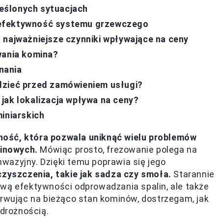
eślonych sytuacjach
 efektywność systemu grzewczego
 najważniejsze czynniki wpływające na ceny
wania komina?
nania
dzieć przed zamówieniem usługi?
jak lokalizacja wpływa na ceny?
iniarskich
ność, która pozwala uniknąć wielu problemów
inowych.
Mówiąc prosto, frezowanie polega na
wazyjny. Dzięki temu poprawia się jego
czyszczenia, takie jak sadza czy smoła.
Starannie
awą efektywności odprowadzania spalin, ale także
wując na bieżąco stan kominów, dostrzegam, jak
 drożnością.