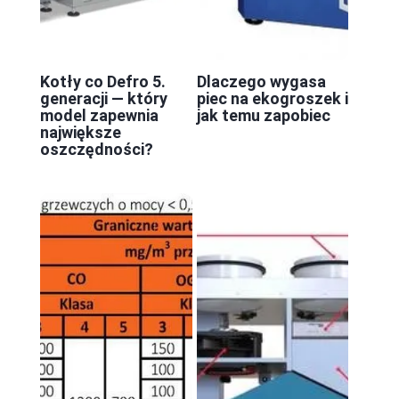
Kotły co Defro 5.
Dlaczego wygasa
generacji — który
piec na ekogroszek i
model zapewnia
jak temu zapobiec
największe
oszczędności?