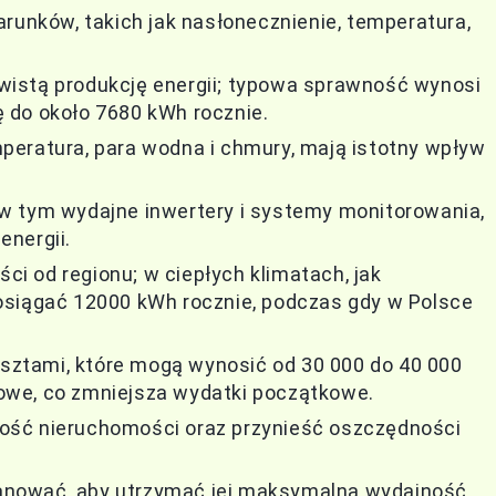
arunków, takich jak nasłonecznienie, temperatura,
istą produkcję energii; typowa sprawność wynosi
 do około 7680 kWh rocznie.
peratura, para wodna i chmury, mają istotny wpływ
w tym wydajne inwertery i systemy monitorowania,
energii.
ści od regionu; w ciepłych klimatach, jak
osiągać 12000 kWh rocznie, podczas gdy w Polsce
kosztami, które mogą wynosić od 30 000 do 40 000
tkowe, co zmniejsza wydatki początkowe.
ość nieruchomości oraz przynieść oszczędności
planować, aby utrzymać jej maksymalną wydajność.