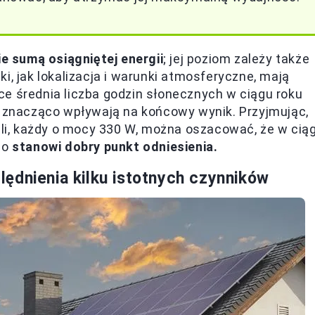
ie sumą osiągniętej energii
; jej poziom zależy także
i, jak lokalizacja i warunki atmosferyczne, mają
e średnia liczba godzin słonecznych w ciągu roku
e znacząco wpływają na końcowy wynik. Przyjmując,
neli, każdy o mocy 330 W, można oszacować, że w cią
co
stanowi dobry punkt odniesienia.
ędnienia kilku istotnych czynników