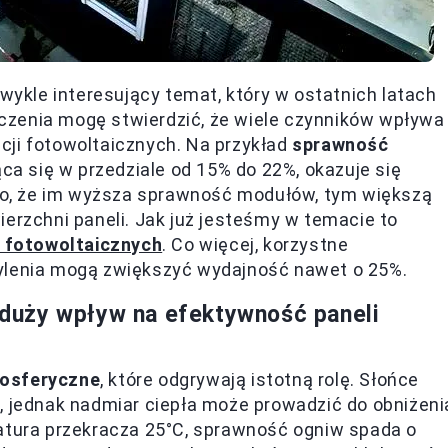
zwykle interesujący temat, który w ostatnich latach
czenia mogę stwierdzić, że wiele czynników wpływa
lacji fotowoltaicznych. Na przykład
sprawność
ca się w przedziale od 15% do 22%, okazuje się
o, że im wyższa sprawność modułów, tym większą
ierzchni paneli. Jak już jesteśmy w temacie to
li fotowoltaicznych
. Co więcej, korzystne
hylenia mogą zwiększyć wydajność nawet o 25%.
duży wpływ na efektywność paneli
mosferyczne
, które odgrywają istotną rolę. Słońce
, jednak nadmiar ciepła może prowadzić do obniżeni
ratura przekracza 25°C, sprawność ogniw spada o