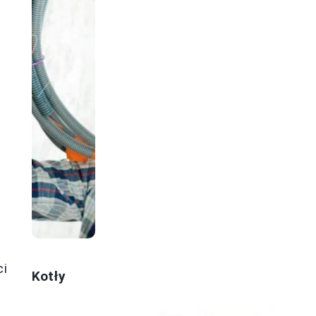
ci
Kotły