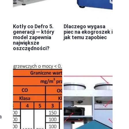
Kotły co Defro 5.
Dlaczego wygasa
generacji — który
piec na ekogroszek i
model zapewnia
jak temu zapobiec
największe
oszczędności?
a