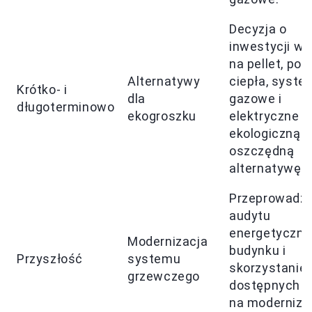
Decyzja o
inwestycji w 
na pellet, po
Alternatywy
ciepła, syste
Krótko- i
dla
gazowe i
długoterminowo
ekogroszku
elektryczne j
ekologiczną i
oszczędną
alternatywę.
Przeprowadze
audytu
energetyczn
Modernizacja
budynku i
Przyszłość
systemu
skorzystanie 
grzewczego
dostępnych d
na moderniza