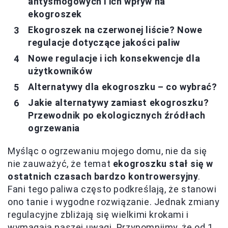
antysmogowych i ich wpływ na
ekogroszek
Ekogroszek na czerwonej liście? Nowe
regulacje dotyczące jakości paliw
Nowe regulacje i ich konsekwencje dla
użytkowników
Alternatywy dla ekogroszku – co wybrać?
Jakie alternatywy zamiast ekogroszku?
Przewodnik po ekologicznych źródłach
ogrzewania
Myśląc o ogrzewaniu mojego domu, nie da się
nie zauważyć, że temat
ekogroszku stał się w
ostatnich czasach bardzo kontrowersyjny
.
Fani tego paliwa często podkreślają, że stanowi
ono tanie i wygodne rozwiązanie. Jednak zmiany
regulacyjne zbliżają się wielkimi krokami i
wymagają naszej uwagi. Przypomnijmy, że od 1