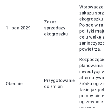
Wprowadzeni
zakazu sprze
ekogroszku w
Zakaz
Polsce w ram
1 lipca 2029
sprzedaży
polityki mając
ekogroszku
celu walkę z
zanieczyszc
powietrza.
Rozpoczęcie
planowania
inwestycji w
alternatywne
Przygotowanie
Obecnie
źródła ogrzew
do zmian
takie jak pelle
pompy ciepła 
ogrzewanie
gazowe.