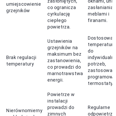
zasłoniętych,
oknami, uni
umiejscowienie
co ogranicza
zasłaniania
grzejników
cyrkulację
meblami i
ciepłego
firanami.
powietrza.
Dostosować
Ustawienia
temperaturę
grzejników na
do
maksimum bez
Brak regulacji
indywidualn
zastanowienia,
temperatury
potrzeb,
co prowadzi do
zastosować
marnotrawstwa
programowa
energii.
termostaty.
Powietrze w
instalacji
prowadzi do
Regularne
Nierównomierny
zimnych
odpowietrza