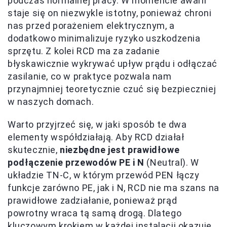
podczas normalnej pracy. W momencie awarii
staje się on niezwykle istotny, ponieważ chroni
nas przed porażeniem elektrycznym, a
dodatkowo minimalizuje ryzyko uszkodzenia
sprzętu. Z kolei RCD ma za zadanie
błyskawicznie wykrywać upływ prądu i odłączać
zasilanie, co w praktyce pozwala nam
przynajmniej teoretycznie czuć się bezpieczniej
w naszych domach.
Warto przyjrzeć się, w jaki sposób te dwa
elementy współdziałają. Aby RCD działał
skutecznie,
niezbędne jest prawidłowe
podłączenie przewodów PE i N
(Neutral). W
układzie TN-C, w którym przewód PEN łączy
funkcje zarówno PE, jak i N, RCD nie ma szans na
prawidłowe zadziałanie, ponieważ prąd
powrotny wraca tą samą drogą. Dlatego
kluczowym krokiem w każdej instalacji okazuje