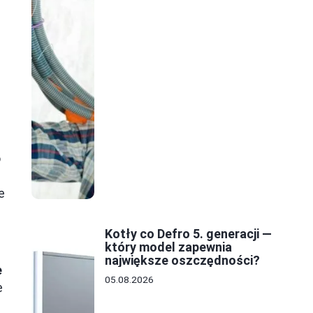
o
e
Kotły co Defro 5. generacji —
który model zapewnia
największe oszczędności?
e
05.08.2026
e