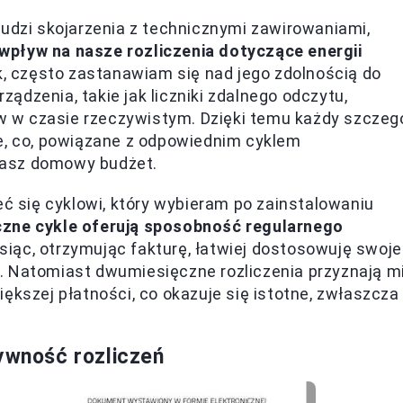
budzi skojarzenia z technicznymi zawirowaniami,
pływ na nasze rozliczenia dotyczące energii
ik, często zastanawiam się nad jego zdolnością do
dzenia, takie jak liczniki zdalnego odczytu,
 w czasie rzeczywistym. Dzięki temu każdy szczeg
ie, co, powiązane z odpowiednim cyklem
nasz domowy budżet.
eć się cyklowi, który wybieram po zainstalowaniu
zne cykle oferują sposobność regularnego
esiąc, otrzymując fakturę, łatwiej dostosowuję swoje
. Natomiast dwumiesięczne rozliczenia przyznają m
ększej płatności, co okazuje się istotne, zwłaszcza
tywność rozliczeń