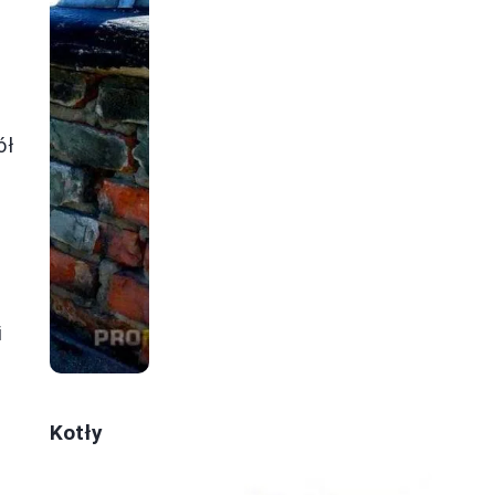
ół
i
Kotły