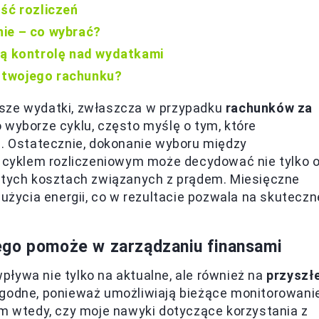
ość rozliczeń
nie – co wybrać?
zą kontrolę nad wydatkami
 twojego rachunku?
asze wydatki, zwłaszcza w przypadku
rachunków za
 wyborze cyklu, często myślę o tym, które
i. Ostatecznie, dokonanie wyboru między
cyklem rozliczeniowym może decydować nie tylko 
witych kosztach związanych z prądem. Miesięczne
zużycia energii, co w rezultacie pozwala na skuteczn
ego pomoże w zarządzaniu finansami
ływa nie tylko na aktualne, ale również na
przyszł
ygodne, ponieważ umożliwiają bieżące monitorowani
am wtedy, czy moje nawyki dotyczące korzystania z