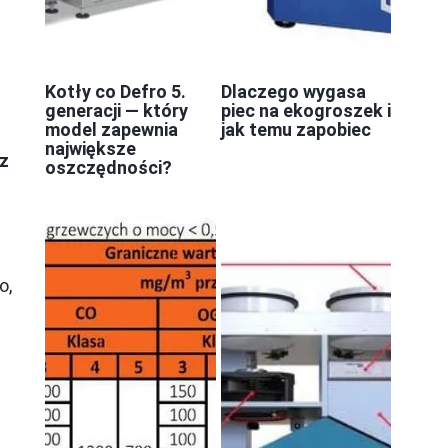
Kotły co Defro 5.
Dlaczego wygasa
generacji — który
piec na ekogroszek i
model zapewnia
jak temu zapobiec
największe
cz
oszczędności?
h
o,