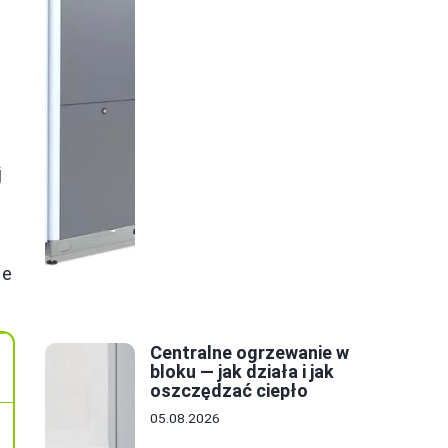
j
we
Centralne ogrzewanie w
bloku — jak działa i jak
oszczędzać ciepło
05.08.2026