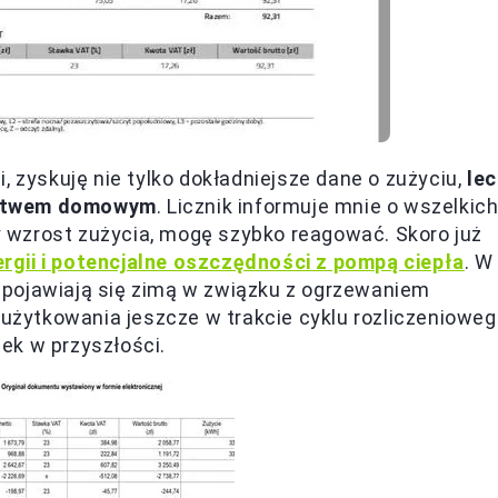
, zyskuję nie tylko dokładniejsze dane o zużyciu,
le
rstwem domowym
. Licznik informuje mnie o wszelkic
 wzrost zużycia, mogę szybko reagować. Skoro już
rgii i potencjalne oszczędności z pompą ciepła
. W
 pojawiają się zimą w związku z ogrzewaniem
żytkowania jeszcze w trakcie cyklu rozliczenioweg
ek w przyszłości.